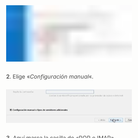
2
. Elige «
Configuración manual
«.
3.
Aquí marca la casilla de «POP o IMAP».