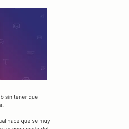
eb sin tener que
s.
cual hace que se muy
ca un copy paste del